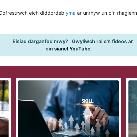
Cofrestrwch eich diddordeb
yma
ar unrhyw un o'n rhaglenn
Eisiau darganfod mwy? Gwyliwch rai o'n fideos ar
ein
sianel YouTube
.