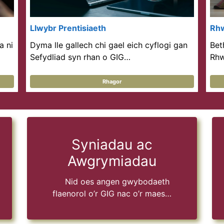
Llwybr Prentisiaeth
Rhw
a ni
Dyma lle gallech chi gael eich cyflogi gan
Bet
Sefydliad syn rhan o GIG…
Rhw
Rhagor
Syniadau ac
Awgrymiadau
Nid oes angen gwybodaeth
flaenorol o’r GIG nac o’r maes…