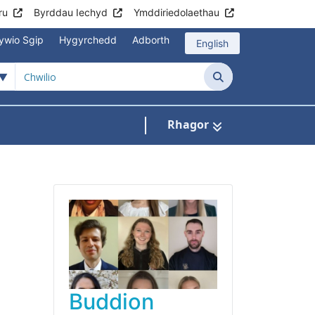
ru
Byrddau Iechyd
Ymddiriedolaethau
lywio Sgip
Hygyrchedd
Adborth
English
Chwilio
Rhagor
gos isddewislen ar gyfer Gyrfaoedd Cyllid 
Buddion