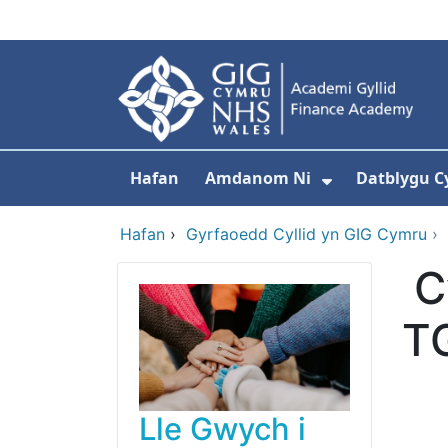
Neidio i'r prif gynnwy
Hafan
Amdanom Ni
Datblygu C
Dangos isdd
Hafan
›
Gyrfaoedd Cyllid yn GIG Cymru
›
C
T
Lle Gwych i