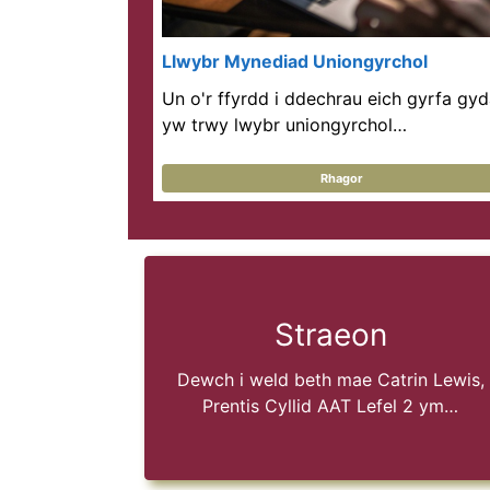
Llwybr Mynediad Uniongyrchol
Un o'r ffyrdd i ddechrau eich gyrfa gyd
yw trwy lwybr uniongyrchol…
Rhagor
Straeon
Dewch i weld beth mae Catrin Lewis,
Prentis Cyllid AAT Lefel 2 ym…