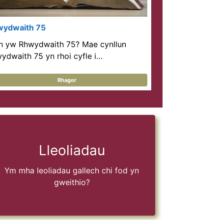
ydwaith 75
h yw Rhwydwaith 75? Mae cynllun
ydwaith 75 yn rhoi cyfle i…
Rhagor
Lleoliadau
Ym mha leoliadau gallech chi fod yn
gweithio?