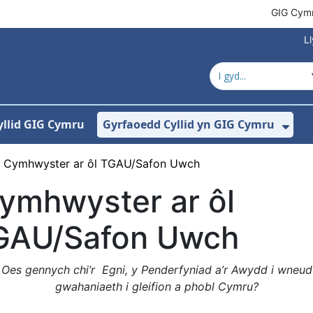
GIG Cym
L
yllid GIG Cymru
Gyrfaoedd Cyllid yn GIG Cymru
ewislen ar gyfer Amdanom Ni
Dan
Cymhwyster ar ôl TGAU/Safon Uwch
ymhwyster ar ôl
GAU/Safon Uwch
Oes gennych chi’r Egni, y Penderfyniad a’r Awydd i wneud
gwahaniaeth i gleifion a phobl Cymru?