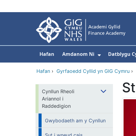
Neidio i'r prif gynnwy
Hafan
Amdanom Ni
Datblygu C
Dangos isdd
Hafan
›
Gyrfaoedd Cyllid yn GIG Cymru
›
S
Cynllun Rheoli
Ariannol i
Raddedigion
Gwybodaeth am y Cynllun
Sut i wneud cais