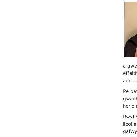
a gwe
effei
adnodd
Pe ba
gwait
herio 
Rwyf 
lleoli
gafwy