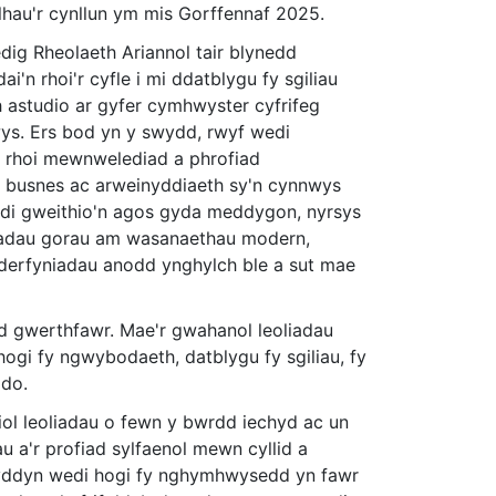
lhau'r cynllun ym mis Gorffennaf 2025.
ig Rheolaeth Ariannol tair blynedd
n rhoi'r cyfle i mi ddatblygu fy sgiliau
h astudio ar gyfer cymhwyster cyfrifeg
wys. Ers bod yn y swydd, rwyf wedi
di rhoi mewnwelediad a phrofiad
, busnes ac arweinyddiaeth sy'n cynnwys
edi gweithio'n agos gyda meddygon, nyrsys
yniadau gorau am wasanaethau modern,
derfyniadau anodd ynghylch ble a sut mae
ud gwerthfawr. Mae'r gwahanol leoliadau
ogi fy ngwybodaeth, datblygu fy sgiliau, fy
ddo.
ol leoliadau o fewn y bwrdd iechyd ac un
au a'r profiad sylfaenol mewn cyllid a
lwyddyn wedi hogi fy nghymhwysedd yn fawr