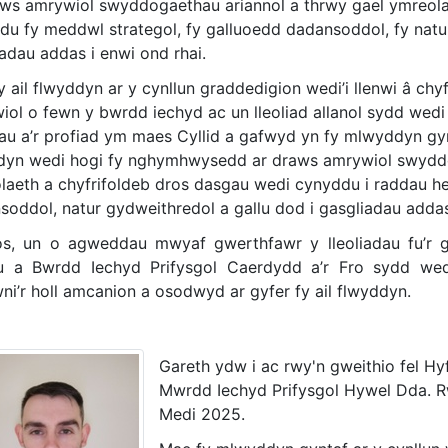
aws amrywiol swyddogaethau ariannol a thrwy gael ymreola
du fy meddwl strategol, fy galluoedd dadansoddol, fy natu
adau addas i enwi ond rhai.
y ail flwyddyn ar y cynllun graddedigion wedi’i llenwi â ch
iol o fewn y bwrdd iechyd ac un lleoliad allanol sydd wedi
liau a’r profiad ym maes Cyllid a gafwyd yn fy mlwyddyn gyn
dyn wedi hogi fy nghymhwysedd ar draws amrywiol swyddog
laeth a chyfrifoldeb dros dasgau wedi cynyddu i raddau he
soddol, natur gydweithredol a gallu dod i gasgliadau addas
s, un o agweddau mwyaf gwerthfawr y lleoliadau fu’r ga
 a Bwrdd Iechyd Prifysgol Caerdydd a’r Fro sydd wed
ni’r holl amcanion a osodwyd ar gyfer fy ail flwyddyn.
Gareth ydw i ac rwy'n gweithio fel H
Mwrdd Iechyd Prifysgol Hywel Dda. R
Medi 2025.