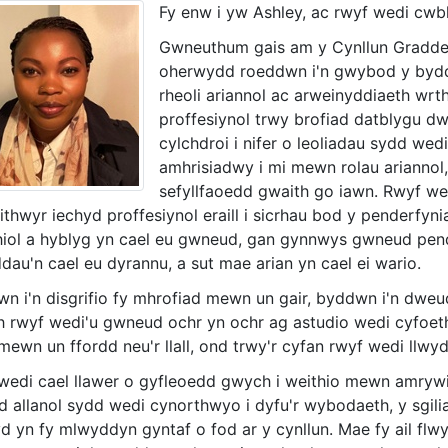
Fy enw i yw Ashley, ac rwyf wedi cwb
Gwneuthum gais am y Cynllun Gradded
oherwydd roeddwn i'n gwybod y byddai'
rheoli ariannol ac arweinyddiaeth wrt
proffesiynol trwy brofiad datblygu d
cylchdroi i nifer o leoliadau sydd we
amhrisiadwy i mi mewn rolau ariannol
sefyllfaoedd gwaith go iawn. Rwyf w
ithwyr iechyd proffesiynol eraill i sicrhau bod y penderf
thiol a hyblyg yn cael eu gwneud, gan gynnwys gwneud pen
au'n cael eu dyrannu, a sut mae arian yn cael ei wario.
wn i'n disgrifio fy mhrofiad mewn un gair, byddwn i'n dwe
h rwyf wedi'u gwneud ochr yn ochr ag astudio wedi cyfoeth
mewn un ffordd neu'r llall, ond trwy'r cyfan rwyf wedi llwy
wedi cael llawer o gyfleoedd gwych i weithio mewn amrywi
ad allanol sydd wedi cynorthwyo i dyfu'r wybodaeth, y sgili
d yn fy mlwyddyn gyntaf o fod ar y cynllun. Mae fy ail f