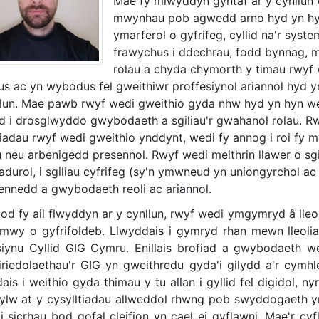
Mae fy mlwyddyn gyntaf ar y cynllun
mwynhau pob agwedd arno hyd yn hyn.
ymarferol o gyfrifeg, cyllid na'r syst
frawychus i ddechrau, fodd bynnag, mae
rolau a chyda chymorth y timau rwyf 
us ac yn wybodus fel gweithiwr proffesiynol ariannol hyd yn
llun. Mae pawb rwyf wedi gweithio gyda nhw hyd yn hyn w
d i drosglwyddo gwybodaeth a sgiliau'r gwahanol rolau. Rw
oliadau rwyf wedi gweithio ynddynt, wedi fy annog i roi f
au neu arbenigedd presennol. Rwyf wedi meithrin llawer o s
iadurol, i sgiliau cyfrifeg (sy'n ymwneud yn uniongyrchol 
rennedd a gwybodaeth reoli ac ariannol.
tod fy ail flwyddyn ar y cynllun, rwyf wedi ymgymryd â ll
mwy o gyfrifoldeb. Llwyddais i gymryd rhan mewn lleoliad
iynu Cyllid GIG Cymru. Enillais brofiad a gwybodaeth 
riedolaethau'r GIG yn gweithredu gyda'i gilydd a'r cymhl
ais i weithio gyda thimau y tu allan i gyllid fel digidol, 
ylw at y cysylltiadau allweddol rhwng pob swyddogaeth yn
d i sicrhau bod gofal cleifion yn cael ei gyflawni. Mae'r c