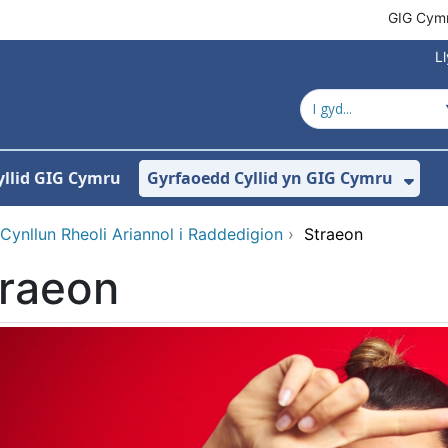
GIG Cym
L
yllid GIG Cymru
Gyrfaoedd Cyllid yn GIG Cymru
ewislen ar gyfer Amdanom Ni
Dan
Cynllun Rheoli Ariannol i Raddedigion
›
Straeon
traeon