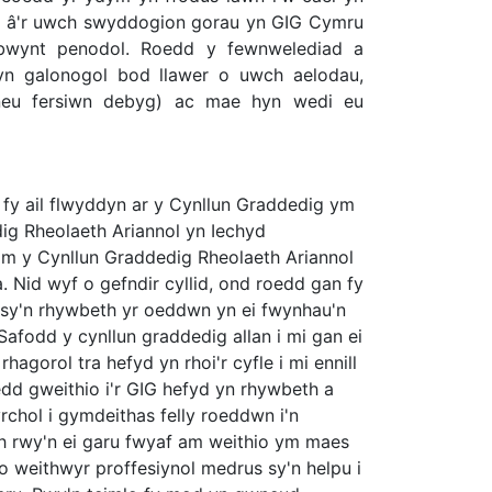
dd â'r uwch swyddogion gorau yn GIG Cymru
afbwynt penodol. Roedd y fewnwelediad a
n galonogol bod llawer o uwch aelodau,
neu fersiwn debyg) ac mae hyn wedi eu
 fy ail flwyddyn ar y Cynllun Graddedig ym
ig Rheolaeth Ariannol yn Iechyd
 y Cynllun Graddedig Rheolaeth Ariannol
 Nid wyf o gefndir cyllid, ond roedd gan fy
, sy'n rhywbeth yr oeddwn yn ei fwynhau'n
 Safodd y cynllun graddedig allan i mi gan ei
hagorol tra hefyd yn rhoi'r cyfle i mi ennill
dd gweithio i'r GIG hefyd yn rhywbeth a
rchol i gymdeithas felly roeddwn i'n
h rwy'n ei garu fwyaf am weithio ym maes
o weithwyr proffesiynol medrus sy'n helpu i