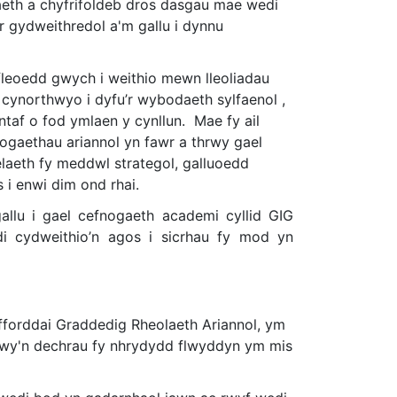
eth a chyfrifoldeb dros dasgau mae wedi
r gydweithredol a'm gallu i dynnu
yfleoedd gwych i weithio mewn lleoliadau
 cynorthwyo i dyfu’r wybodaeth sylfaenol ,
taf o fod ymlaen y cynllun. Mae fy ail
aethau ariannol yn fawr a thrwy gael
laeth fy meddwl strategol, galluoedd
 i enwi dim ond rhai.
llu i gael cefnogaeth academi cyllid GIG
i cydweithio’n agos i sicrhau fy mod yn
yfforddai Graddedig Rheolaeth Ariannol, ym
wy'n dechrau fy nhrydydd flwyddyn ym mis