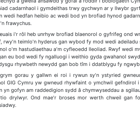
 iechyd a gwella ansawdd y gofal a roddir i boblogaeth C
niad cadarnhaol i gymdeithas trwy gychwyn ar y llwybr gy
un wedi hedfan heibio ac wedi bod yn brofiad hynod gadarn
o'n frawychus.
euais i'r rôl heb unrhyw brofiad blaenorol o gyfrifeg ond 
f, rwy'n teimlo'n hyderus gan wybod fy mod wedi adeiladu s
enol o'm hastudiaethau a'm cyfleoedd lleoliad. Rwyf wedi 
gan eu bod wedi fy ngalluogi i weithio gyda gwahanol swydd
ddysgu rhywbeth newydd gan bob tîm i ddatblygu fy ngwyb
grym gorau y gallwn ei roi i rywun sy'n ystyried gwneu
nol GIG Cymru yw gwneud rhywfaint o ymchwil gefndirol i 
un yn gofyn am raddedigion sydd â chymwyseddau a sgili
wtio drylwyr. Ond mae'r broses mor werth chweil gan fo
siadwy.