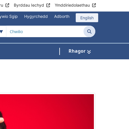
ru
Byrddau Iechyd
Ymddiriedolaethau
lywio Sgip
Hygyrchedd
Adborth
English
Chwilio
Rhagor
gos isddewislen ar gyfer Gyrfaoedd Cyllid 