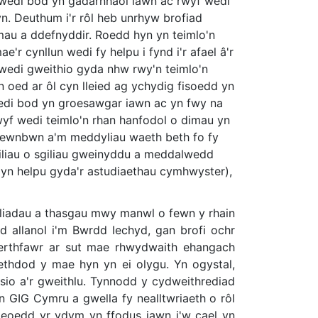
 wedi bod yn gadarnhaol iawn ac rwyf wedi
 Deuthum i'r rôl heb unrhyw brofiad
emau a ddefnyddir. Roedd hyn yn teimlo'n
'r cynllun wedi fy helpu i fynd i'r afael â'r
wedi gweithio gyda nhw rwy'n teimlo'n
 oed ar ôl cyn lleied ag ychydig fisoedd yn
edi bod yn groesawgar iawn ac yn fwy na
yf wedi teimlo'n rhan hanfodol o dimau yn
y mewnbwn a'm meddyliau waeth beth fo fy
giliau o sgiliau gweinyddu a meddalwedd
ac yn helpu gyda'r astudiaethau cymhwyster),
eoliadau a thasgau mwy manwl o fewn y rhain
 allanol i'm Bwrdd Iechyd, gan brofi ochr
werthfawr ar sut mae rhwydwaith ehangach
ethdod y mae hyn yn ei olygu. Yn ogystal,
nyrsio a'r gweithlu. Tynnodd y cydweithrediad
 GIG Cymru a gwella fy nealltwriaeth o rôl
yfleoedd yr ydym yn ffodus iawn i'w cael yn