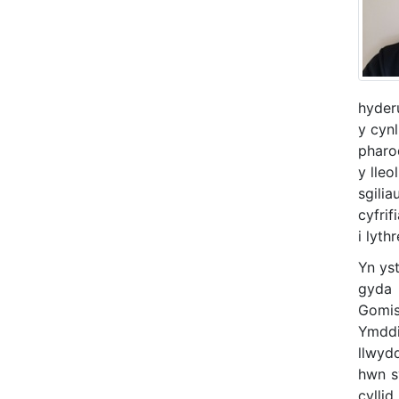
hyder
y cyn
pharo
y lle
sgili
cyfrif
i lyth
Yn ys
gyda 
Gomis
Ymddi
llwydd
hwn s
cylli