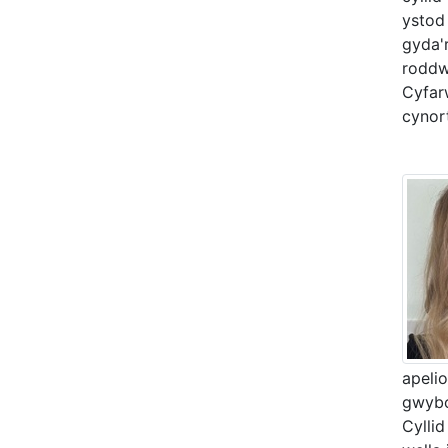
ystod
gyda'
roddw
Cyfar
cynor
apelio
gwybo
Cylli