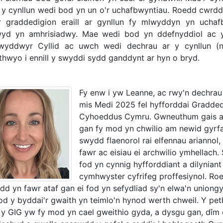
 y cynllun wedi bod yn un o'r uchafbwyntiau. Roedd cwr
r graddedigion eraill ar gynllun fy mlwyddyn yn uch
yd yn amhrisiadwy. Mae wedi bod yn ddefnyddiol ac y
wyddwyr Cyllid ac uwch wedi dechrau ar y cynllun (
thwyo i ennill y swyddi sydd ganddynt ar hyn o bryd.
Fy enw i yw Leanne, ac rwy'n dechrau
mis Medi 2025 fel hyfforddai Gradded
Cyhoeddus Cymru. Gwneuthum gais am
gan fy mod yn chwilio am newid gyrfa.
swydd flaenorol rai elfennau ariannol
fawr ac eisiau ei archwilio ymhellach.
fod yn cynnig hyfforddiant a dilyniant r
cymhwyster cyfrifeg proffesiynol. Roe
dd yn fawr ataf gan ei fod yn sefydliad sy'n elwa'n uniongy
d y byddai'r gwaith yn teimlo'n hynod werth chweil. Y pet
d y GIG yw fy mod yn cael gweithio gyda, a dysgu gan, dîm 