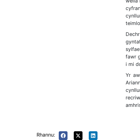
wella
cyfra
cynll
teiml
Dechr
gynta
sylfa
fawr 
i mi 
Yr aw
Arian
cynll
recri
amhri
Rhannu: