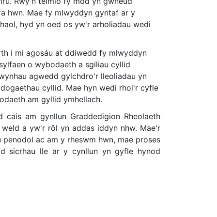
ymru. Rwy'n teimlo fy mod yn gwneud
rfa hwn. Mae fy mlwyddyn gyntaf ar y
haol, hyd yn oed os yw'r arholiadau wedi
wrth i mi agosáu at ddiwedd fy mlwyddyn
ylfaen o wybodaeth a sgiliau cyllid
mwynhau agwedd gylchdro'r lleoliadau yn
ogaethau cyllid. Mae hyn wedi rhoi'r cyfle
odaeth am gyllid ymhellach.
d cais am gynllun Graddedigion Rheolaeth
weld a yw'r rôl yn addas iddyn nhw. Mae'r
au penodol ac am y rheswm hwn, mae proses
d sicrhau lle ar y cynllun yn gyfle hynod